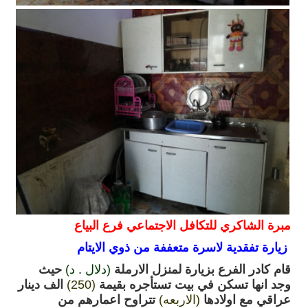
مبرة الشاكري للتكافل الاجتماعي فرع البياع
زيارة تفقدية لاسرة متعففة من ذوي الايتام
قام كادر الفرع بزيارة لمنزل الارملة
(دلال . د)
حيث
وجد انها تسكن في بيت تستأجره بقيمة
(250)
الف دينار
عراقي مع اولادها
(الاربعه)
تتراوح اعمارهم من