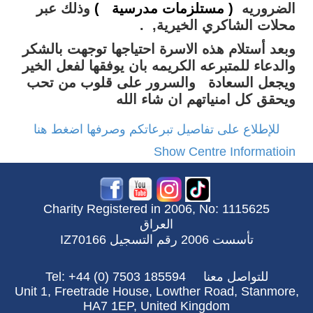
الضروريه
( مستلزمات مدرسية )
وذلك عبر
محلات الشاكري الخيرية, .
وبعد أستلام هذه الاسرة احتياجها توجهت بالشكر
والدعاء للمتبرعه الكريمه بان يوفقها لفعل الخير
ويجعل السعادة والسرور على قلوب من تحب
ويحقق كل امنياتهم ان شاء الله
للإطلاع على تفاصيل تبرعاتكم وصرفها اضغط هنا
Show Centre Informatioin
Charity Registered in 2006, No: 1115625
العراق
تأسست 2006 رقم التسجيل IZ70166
للتواصل معنا
Tel: +44 (0) 7503 185594
Unit 1, Freetrade House, Lowther Road, Stanmore,
HA7 1EP, United Kingdom