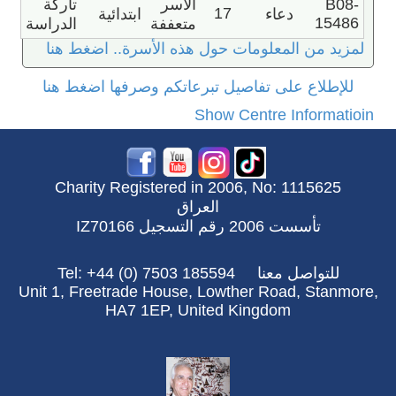
B08-
الاُسر
تاركة
17
دعاء
ابتدائية
15486
متعففة
الدراسة
لمزيد من المعلومات حول هذه الأسرة.. اضغط هنا
للإطلاع على تفاصيل تبرعاتكم وصرفها اضغط هنا
Show Centre Informatioin
Charity Registered in 2006, No: 1115625
العراق
تأسست 2006 رقم التسجيل IZ70166
للتواصل معنا
Tel: +44 (0) 7503 185594
Unit 1, Freetrade House, Lowther Road, Stanmore,
HA7 1EP, United Kingdom