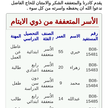
يقدم كادرنا والمتعففه الشكر والامتنان للحاج الفاضل
ندعوا الله ان يحفظه واسرته من كل سوء .
الأسر المتعففة من ذوي الايتام
رقم
الصنف
التحصيل
الاسم
العمر
المهنة
المستفيد
/ الفئة
الدراسي
عاطل
B08-
الاُسر
55
خيري
ابتدائية
عن
15481
متعففة
العمل
B08-
الاُسر
رابع
20
زهراء
طالبة
15483
متعففة
اعدادي
دون
B08-
الاُسر
9
محمد
سن
طفل
15484
متعففة
الدراسة
B08-
الاُسر
رابع
14
عبدالله
طالب
15485
متعففة
ابتدائي