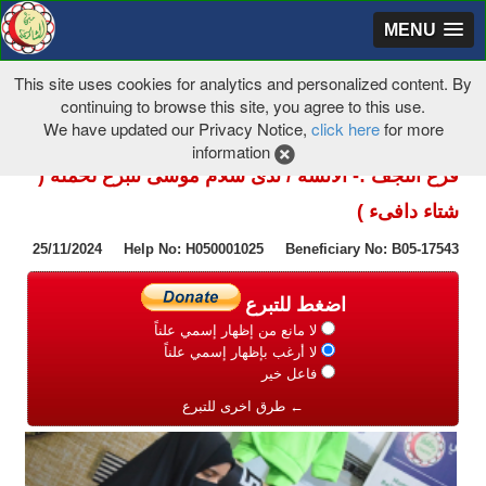
MENU
This site uses cookies for analytics and personalized content. By
continuing to browse this site, you agree to this use.
We have updated our Privacy Notice,
click here
for more
information
فرع النجف :- الانسه / ندى سلام موسى تتبرع لحمله (
شتاء دافىء )
25/11/2024 Help No: H050001025 Beneficiary No: B05-17543
اضغط للتبرع
لا مانع من إظهار إسمي علناً
لا أرغب بإظهار إسمي علناً
فاعل خير
← طرق اخرى للتبرع