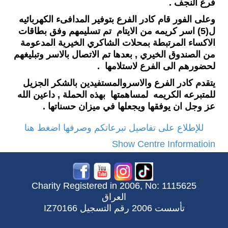
فرع النجف .
وعلى الفور قام كادر الفرع بتوفير المدافىء الكهربائيه
ل(5) اسر كريمه من الايتام
تم تسليمهم وفق بطاقات
الاكساء المرتبطة بمحلات الشاكري الخيرية المدعومة
من الصندوق الخيري , بعدها تم الاتصال بالاسر وتبليغهم
لحضورهم الى الفرع لاستلامها .
يتقدم كادر الفرع والاسروالمستفيدين بالشكر الجزيل
للمتبرعه الكريمه لمساهمتها بهذه الحملة , داعين الله
عز وجل ان يوفقها ويجعلها في ميزان حسناتها .
للإطلاع على تفاصيل تبرعاتكم وصرفها اضغط هنا
Show Centre Informatioin
Charity Registered in 2006, No: 1115625
العراق
تأسست 2006 رقم التسجيل IZ70166