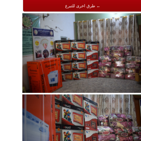
← طرق اخرى للتبرع