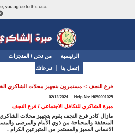
e, you agree to this use.
الرئيسية
من نحن / المنجزات
إتصل بنا
تبرعاتك
فرع النجف :- مستمرون بتجهيز محلات الشاكري الخي
02/12/2024 Help No: H050001025
مبرة الشاكري للتكافل الاجتماعي / فرع النجف
مازال كادر فرع النجف يقوم بتجهيز محلات الشاكري ا
المتعففة والمحتاجة من ذوي الأيتام والمرضى والمسن
الانساني المميز والمستمر من المتبرعين الكرام .