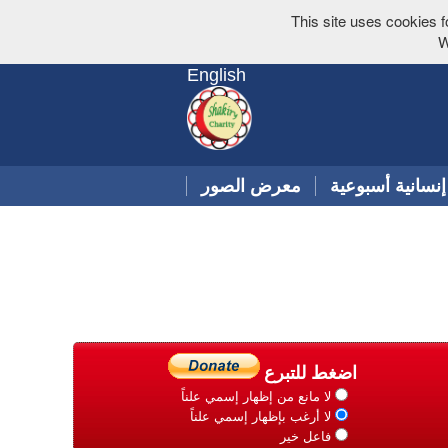
This site uses cookies f
W
English
إنسانية أسبوعية
معرض الصور
اضغط للتبرع
لا مانع من إظهار إسمي علناً
لا أرغب بإظهار إسمي علناً
فاعل خير