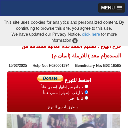
MENU
This site uses cookies for analytics and personalized content. By
continuing to browse this site, you agree to this use.
We have updated our Privacy Notice,
click here
for more
information
فرع البياع : تسليم المساعدة المالية المقدمة من
السيده(ام معد ) للارملة (ايمان م)
15/02/2025 Help No: H020001374 Beneficiary No: B02-16565
اضغط للتبرع
لا مانع من إظهار إسمي علناً
لا أرغب بإظهار إسمي علناً
فاعل خير
← طرق اخرى للتبرع