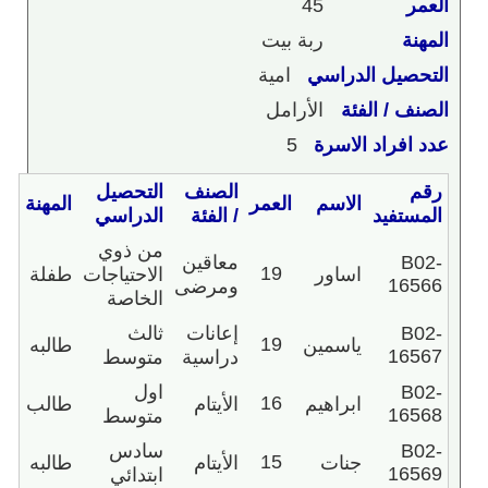
العمر
45
المهنة
ربة بيت
التحصيل الدراسي
امية
الصنف / الفئة
الأرامل
عدد افراد الاسرة
5
رقم
الصنف
التحصيل
الاسم
العمر
المهنة
المستفيد
/ الفئة
الدراسي
من ذوي
B02-
معاقين
19
اساور
الاحتياجات
طفلة
16566
ومرضى
الخاصة
B02-
إعانات
ثالث
19
ياسمين
طالبه
16567
دراسية
متوسط
B02-
اول
16
ابراهيم
الأيتام
طالب
16568
متوسط
B02-
سادس
15
جنات
الأيتام
طالبه
16569
ابتدائي