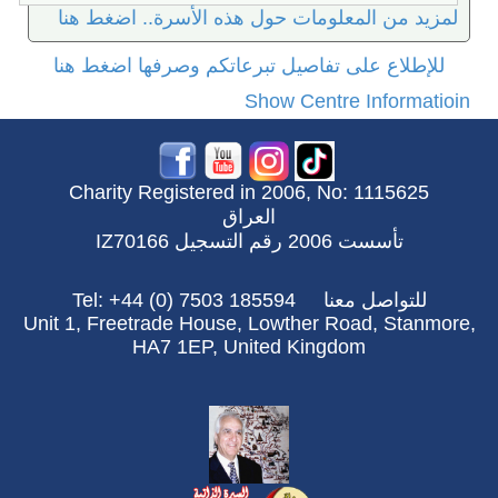
لمزيد من المعلومات حول هذه الأسرة.. اضغط هنا
للإطلاع على تفاصيل تبرعاتكم وصرفها اضغط هنا
Show Centre Informatioin
Charity Registered in 2006, No: 1115625
العراق
تأسست 2006 رقم التسجيل IZ70166
للتواصل معنا
Tel: +44 (0) 7503 185594
Unit 1, Freetrade House, Lowther Road, Stanmore,
HA7 1EP, United Kingdom