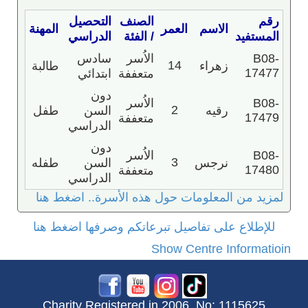
رقم
الصنف
التحصيل
الاسم
العمر
المهنة
المستفيد
/ الفئة
الدراسي
B08-
الاُسر
سادس
14
زهراء
طالبة
17477
متعففة
ابتدائي
دون
B08-
الاُسر
2
رقيه
السن
طفل
17479
متعففة
الدراسي
دون
B08-
الاُسر
3
نرجس
السن
طفله
17480
متعففة
الدراسي
لمزيد من المعلومات حول هذه الأسرة.. اضغط هنا
للإطلاع على تفاصيل تبرعاتكم وصرفها اضغط هنا
Show Centre Informatioin
Charity Registered in 2006, No: 1115625