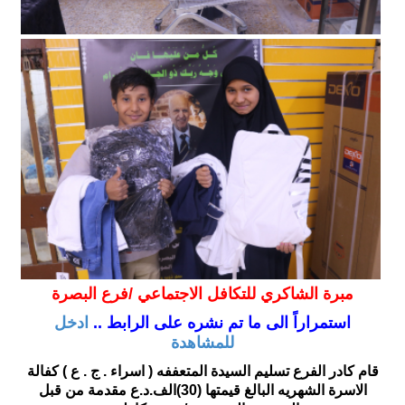
مبرة الشاكري للتكافل الاجتماعي /فرع البصرة
استمراراً الى ما تم نشره على الرابط ..
ادخل
للمشاهدة
قام كادر الفرع تسليم السيدة المتعففه ( اسراء . ج . ع ) كفالة
الاسرة الشهريه البالغ قيمتها (30)الف.د.ع مقدمة من قبل