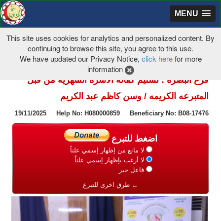
MENU
This site uses cookies for analytics and personalized content. By
continuing to browse this site, you agree to this use.
We have updated our Privacy Notice,
click here
for more
information
فرع البصرة : تسليم كفالة الاسرة الشهريه من قبل
المتبرعه الكريمه / وسن كاظم عبد الكريم
19/11/2025 Help No: H080000859 Beneficiary No: B08-17476
اضغط للتبرع
لا مانع من إظهار إسمي علناً
لا أرغب بإظهار إسمي علناً
فاعل خير
← طرق اخرى للتبرع