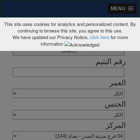
MENU
This site uses cookies for analytics and personalized content. By
continuing to browse this site, you agree to this use.
We have updated our Privacy Notice,
click here
for more
144 ايتام
See All
information
رقم اليتيم
العمر
الجنس
المركز