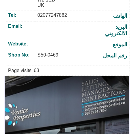
UK
Tel:
02077247862
الهاتف
Email:
البريد
الالكتروني
Website:
الموقع
Shop No:
S50-0469
رقم المحل
Page visits: 63