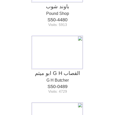
باوند شوب
Pound Shop
S50-4480
Visits: 5913
القصاب G H ابو ميثم
G H Butcher
S50-0489
Visits: 4729