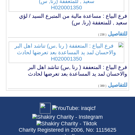
H020001350
فرع البياع : مساعدة مالية من المتبرع السيد / لؤي
سعيد , للمتعففة (رنا, س)
للتفاصيل
( 238 )
H020001350
فرع البياع : المتعففة ( رنا ,س) تناشد اهل البر
والاحسان لمد يد المساعدة بعد تعرضها لحادث
للتفاصيل
( 389 )
Charity Registered in 2006, No: 1115625